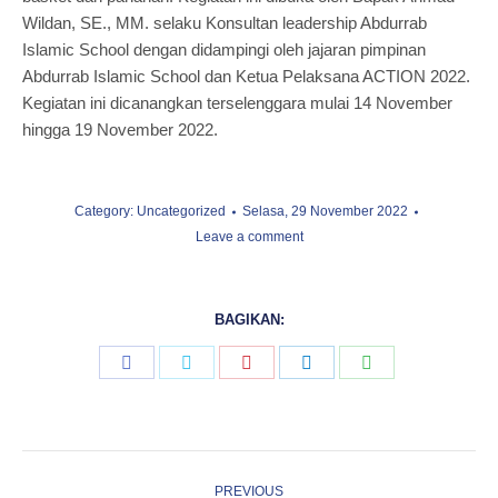
Wildan, SE., MM. selaku Konsultan leadership Abdurrab
Islamic School dengan didampingi oleh jajaran pimpinan
Abdurrab Islamic School dan Ketua Pelaksana ACTION 2022.
Kegiatan ini dicanangkan terselenggara mulai 14 November
hingga 19 November 2022.
Category:
Uncategorized
Selasa, 29 November 2022
Leave a comment
BAGIKAN:
Share
Share
Share
Share
Share
on
on
on
on
on
Facebook
Twitter
Pinterest
LinkedIn
WhatsApp
Post
PREVIOUS