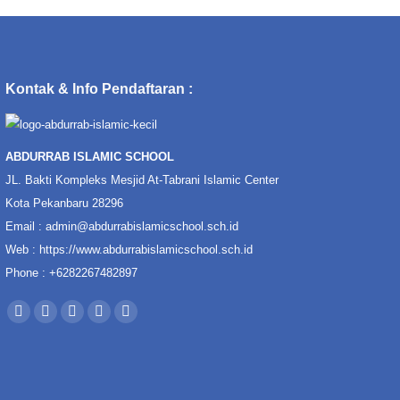
Kontak & Info Pendaftaran :
ABDURRAB ISLAMIC SCHOOL
JL. Bakti Kompleks Mesjid At-Tabrani Islamic Center
Kota Pekanbaru 28296
Email :
admin@abdurrabislamicschool.sch.id
Web :
https://www.abdurrabislamicschool.sch.id
Phone : +6282267482897
Find us on:
Facebook
YouTube
Instagram
Mail
Website
page
page
page
page
page
opens
opens
opens
opens
opens
in
in
in
in
in