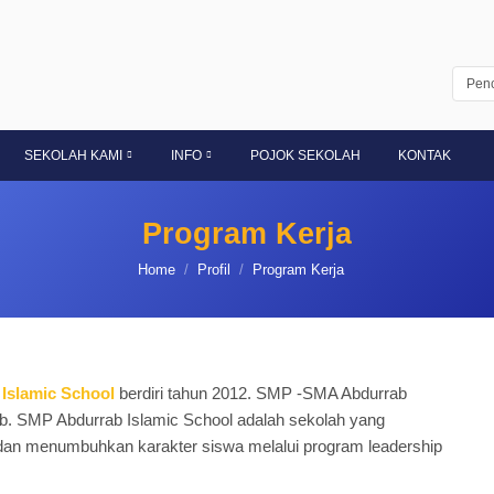
SEKOLAH KAMI
INFO
POJOK SEKOLAH
KONTAK
Program Kerja
You are here:
Home
Profil
Program Kerja
Islamic School
berdiri tahun 2012. SMP -SMA Abdurrab
b. SMP Abdurrab Islamic School adalah sekolah yang
 dan menumbuhkan karakter siswa melalui program leadership