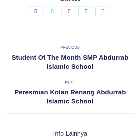
Share
Share
Share
Share
Share
on
on
on
on
on
Facebook
Twitter
Pinterest
LinkedIn
WhatsApp
Post
PREVIOUS
navigation
Student Of The Month SMP Abdurrab
Previous
Islamic School
post:
NEXT
Peresmian Kolan Renang Abdurrab
Next
Islamic School
post:
Info Lainnya