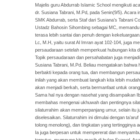
Majelis guru Abdurrab Islamic School mengikuti ac
dr. Susiana Tabrani, M.Pd, pada Senin(9/5). Acara in
SMK Abdurrab, serta Staf dari Susiana’s Tabrani Co
Ustadz Bahosin Sihombing sebagai MC, memandu a
terasa lebih santai dan penuh dengan kekeluargaan
Lc, M.H, yaitu surat Al Imran ayat 102-104, juga 
persaudaraan setelah memperkuat hubungan kita d
Topik persaudaraan dan persahabatan juga menjadi s
Susiana Tabrani, M.Pd. Beliau mengatakan bahwa 
berbakti kepada orang tua, dan membangun persa
inilah yang akan membuat langkah kita lebih mudah 
akan menjadi berkah, serta bermanfaat untuk oran
Sama hal nya dengan nasehat yang disampaikan Ibu
membahas mengenai ukhuwah dan pentingnya silat
silaturrahim akan memperpanjang umur, selain itu 
diselesaikan. Silaturrahim ini dimulai dengan ta’aru
tolong menolong), dan tingkatan yang tertingginya ad
Ia juga berpesan untuk mempererat dan menyambungk
terputus, mumpung kita masih di bulan Syawal. Ac