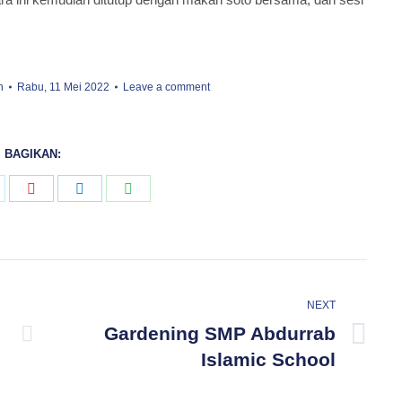
n
Rabu, 11 Mei 2022
Leave a comment
BAGIKAN:
hare
Share
Share
Share
n
on
on
on
k
itter
Pinterest
LinkedIn
WhatsApp
NEXT
Gardening SMP Abdurrab
Next
Islamic School
post: