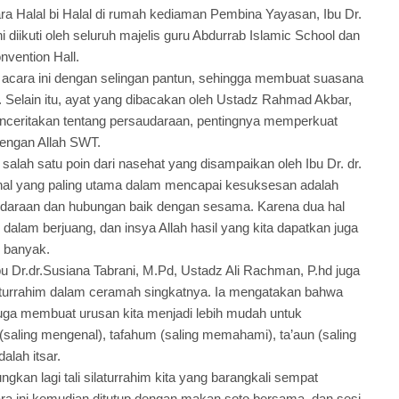
ara Halal bi Halal di rumah kediaman Pembina Yayasan, Ibu Dr.
i diikuti oleh seluruh majelis guru Abdurrab Islamic School dan
nvention Hall.
cara ini dengan selingan pantun, sehingga membuat suasana
. Selain itu, ayat yang dibacakan oleh Ustadz Rahmad Akbar,
menceritakan tentang persaudaraan, pentingnya memperkuat
engan Allah SWT.
alah satu poin dari nasehat yang disampaikan oleh Ibu Dr. dr.
hal yang paling utama dalam mencapai kesuksesan adalah
udaraan dan hubungan baik dengan sesama. Karena dua hal
dalam berjuang, dan insya Allah hasil yang kita dapatkan juga
g banyak.
 Dr.dr.Susiana Tabrani, M.Pd, Ustadz Ali Rachman, P.hd juga
urrahim dalam ceramah singkatnya. Ia mengatakan bahwa
juga membuat urusan kita menjadi lebih mudah untuk
f (saling mengenal), tafahum (saling memahami), ta’aun (saling
alah itsar.
an lagi tali silaturrahim kita yang barangkali sempat
ara ini kemudian ditutup dengan makan soto bersama, dan sesi