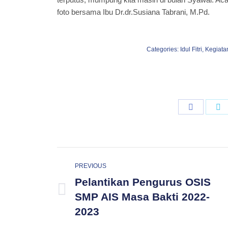
foto bersama Ibu Dr.dr.Susiana Tabrani, M.Pd.
Categories:
Idul Fitri
,
Kegiata
Share
S
on
o
Faceboo
Tw
Post
PREVIOUS
navigation
Pelantikan Pengurus OSIS
Previous
SMP AIS Masa Bakti 2022-
post:
2023